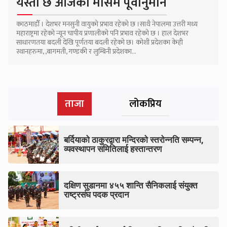
यस्तो छ आजको मौसम पूर्वानुमान
काठमाडौँ । देशभर मनसुनी वायुको प्रभाव रहेको छ ।साथै नेपालमा उत्तरी मध्य
महाराष्ट्रमा रहेको न्यून चापीय प्रणालीको पनि प्रभाव रहेको छ । हाल देशभर
साधारणतया बदली देखि पूर्णतया बदली रहेको छ। कोशी प्रदेशका केही
स्थानहरुमा, ,बागमती, गण्डकी र लुम्बिनी प्रदेशका...
ताजा
लोकप्रिय
बर्दियाको ठाकुरद्वारा मन्दिरको स्तरोन्नति सम्पन्न,
व्यवस्थापन समितिलाई हस्तान्तरण
दक्षिण सुडानमा ४५५ शान्ति सैनिकलाई संयुक्त
राष्ट्रसंघ पदक प्रदान