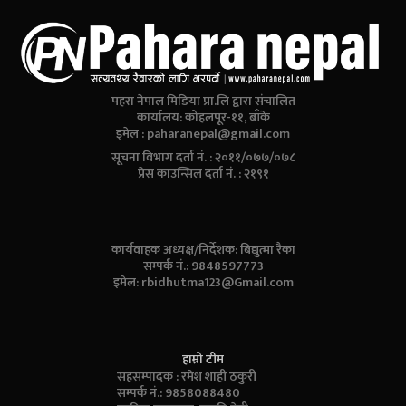
पहरा नेपाल मिडिया प्रा.लि द्वारा संचालित
कार्यालय: कोहलपूर-११, बाँके
इमेल :
paharanepal@gmail.com
सूचना विभाग दर्ता नं. : २०११/०७७/०७८
प्रेस काउन्सिल दर्ता नं. : २१९१
कार्यवाहक अध्यक्ष/निर्देशक: बिद्युत्मा रैका
सम्पर्क नं.: 9848597773
इमेल:
rbidhutma123@Gmail.com
हाम्रो टीम
सहसम्पादक : रमेश शाही ठकुरी
सम्पर्क नं.: 9858088480