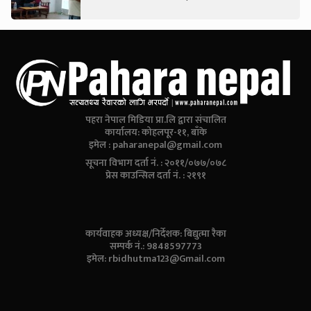
पहरा नेपाल मिडिया प्रा.लि द्वारा संचालित
कार्यालय: कोहलपूर-११, बाँके
इमेल :
paharanepal@gmail.com
सूचना विभाग दर्ता नं. : २०११/०७७/०७८
प्रेस काउन्सिल दर्ता नं. : २१९१
कार्यवाहक अध्यक्ष/निर्देशक: बिद्युत्मा रैका
सम्पर्क नं.: 9848597773
इमेल:
rbidhutma123@Gmail.com