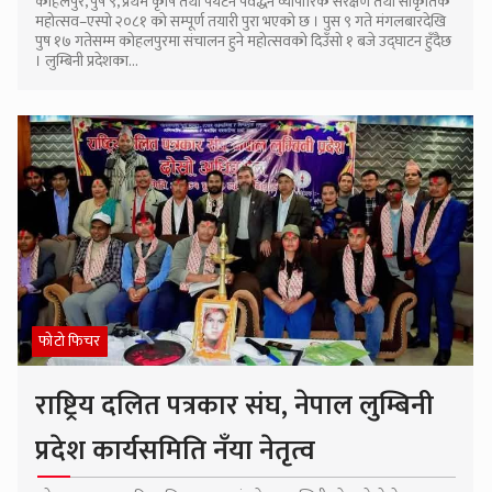
कोहलपुर, पुष ९, प्रथम कृषि तथा पर्यटन पर्वद्धन व्यापारिक संरक्षण तथा साँकृतिक
महोत्सव–एस्पो २०८१ को सम्पूर्ण तयारी पुरा भएको छ । पुस ९ गते मंगलबारदेखि
पुष १७ गतेसम्म कोहलपुरमा संचालन हुने महोत्सवको दिउँसो १ बजे उद्घाटन हुँदैछ
। लुम्बिनी प्रदेशका...
फोटो फिचर
राष्ट्रिय दलित पत्रकार संघ, नेपाल लुम्बिनी
प्रदेश कार्यसमिति नँया नेतृत्व