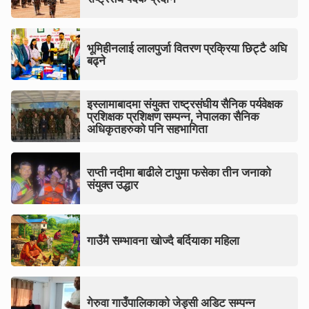
भूमिहीनलाई लालपुर्जा वितरण प्रक्रिया छिट्टै अघि
बढ्ने
इस्लामाबादमा संयुक्त राष्ट्रसंघीय सैनिक पर्यवेक्षक
प्रशिक्षक प्रशिक्षण सम्पन्न, नेपालका सैनिक
अधिकृतहरुको पनि सहभागिता
राप्ती नदीमा बाढीले टापुमा फसेका तीन जनाको
संयुक्त उद्धार
गाउँमै सम्भावना खोज्दै बर्दियाका महिला
गेरुवा गाउँपालिकाको जेड्सी अडिट सम्पन्न