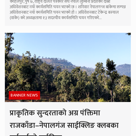
कोहलपुर, पुष ७, राष्ट्रिय दलित पत्रकार संघ नेपाल लुम्बिनी प्रदेशको दोस्रो
अधिवेशनबाट नयाँ कार्यसमिति चयन भएको छ । शनिवार नेपालगन्ज बांकेमा सम्पन्न
अधिवेशनबाट नयाँ कार्यसमिति चयन भएको हो । अधिवेशनबाट टेकेन्द्र बस्याल
(वांके) को अध्यक्षतामा १३ सदस्यीय कार्यसमिति चयन गरिएको...
BANNER NEWS
प्राकृतिक सुन्दरताको अग्र पंक्तिमा
राजकाँडा–नेपालगंज साईक्लिङ क्लबका