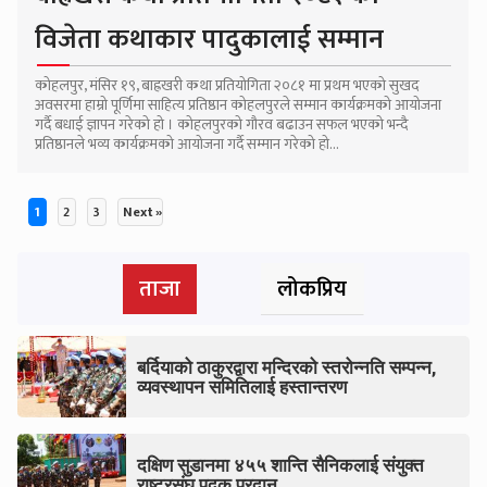
विजेता कथाकार पादुकालाई सम्मान
कोहलपुर, मंसिर १९, बाह्रखरी कथा प्रतियोगिता २०८१ मा प्रथम भएको सुखद
अवसरमा हाम्रो पूर्णिमा साहित्य प्रतिष्ठान कोहलपुरले सम्मान कार्यक्रमको आयोजना
गर्दै बधाई ज्ञापन गरेको हो । कोहलपुरको गौरव बढाउन सफल भएको भन्दै
प्रतिष्ठानले भव्य कार्यक्रमको आयोजना गर्दै सम्मान गरेको हो...
1
2
3
Next »
Posts
ताजा
लोकप्रिय
pagination
बर्दियाको ठाकुरद्वारा मन्दिरको स्तरोन्नति सम्पन्न,
व्यवस्थापन समितिलाई हस्तान्तरण
दक्षिण सुडानमा ४५५ शान्ति सैनिकलाई संयुक्त
राष्ट्रसंघ पदक प्रदान