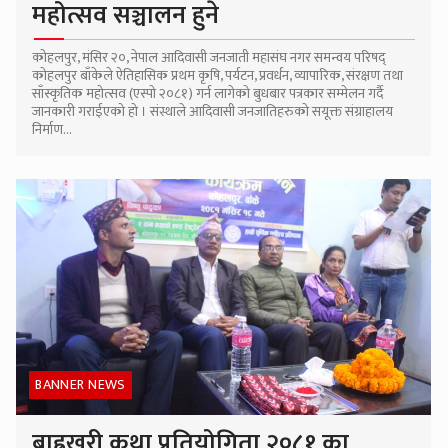
महोत्सव सञ्चालन हुने
कोहलपुर, मंसिर २०, नेपाल आदिवासी जनजाती महासंघ नगर समन्वय परिषद्
कोहलपुर बाँकेले ऐतिहासिक प्रथम कृषि, पर्यटन, प्रवर्धन, व्यापारिक, संरक्षण तथा
साँस्कृतिक महोत्सव (एस्पो २०८१) गर्न लागेको बुधबार पत्रकार सम्मेलन गर्दै
जानकारी गराईएको हो । संस्थाले आदिवासी जनजातिहरुको सयूक्त संग्राहालय
निर्माण...
BANNER NEWS
बाह्रखरी कथा प्रतियोगिता २०८१ का