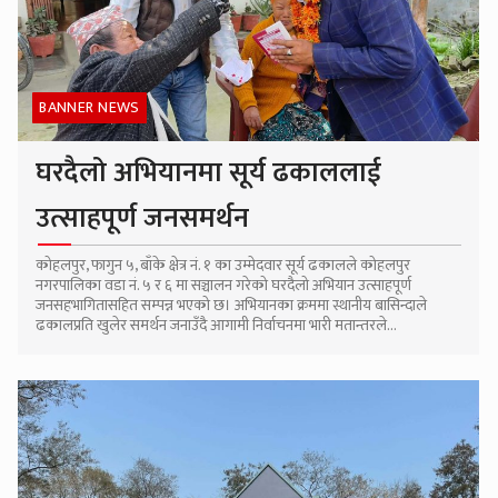
BANNER NEWS
घरदैलो अभियानमा सूर्य ढकाललाई
उत्साहपूर्ण जनसमर्थन
कोहलपुर, फागुन ५, बाँके क्षेत्र नं. १ का उम्मेदवार सूर्य ढकालले कोहलपुर
नगरपालिका वडा नं. ५ र ६ मा सञ्चालन गरेको घरदैलो अभियान उत्साहपूर्ण
जनसहभागितासहित सम्पन्न भएको छ। अभियानका क्रममा स्थानीय बासिन्दाले
ढकालप्रति खुलेर समर्थन जनाउँदै आगामी निर्वाचनमा भारी मतान्तरले...