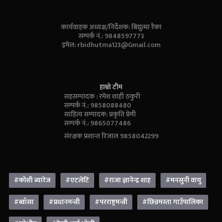
कार्यवाहक अध्यक्ष/निर्देशक: बिद्युत्मा रैका
सम्पर्क नं.: 9848597773
इमेल:
rbidhutma123@Gmail.com
हाम्रो टीम
सहसम्पादक : रमेश शाही ठकुरी
सम्पर्क नं.: 9858088480
साहित्य सम्पादक: प्रकृति प्रेमी
सम्पर्क नं.: 9865077486
संरक्षक प्रशान्त रिजाल 9858042299
#कोशी ब्यारेज
#एटलेटि
#राजा ज्ञानेन्द्र शाह
#मनसुनी वायु
#ब्वाँसा
#प्रधानमन्त्री
#परराष्ट्रमन्त्री
#छिन्नमस्ता गाउँपालिका