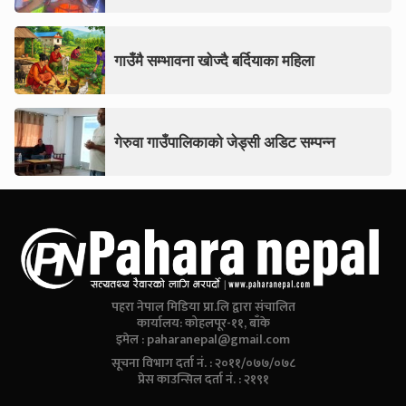
गाउँमै सम्भावना खोज्दै बर्दियाका महिला
गेरुवा गाउँपालिकाको जेड्सी अडिट सम्पन्न
पहरा नेपाल मिडिया प्रा.लि द्वारा संचालित
कार्यालय: कोहलपूर-११, बाँके
इमेल :
paharanepal@gmail.com
सूचना विभाग दर्ता नं. : २०११/०७७/०७८
प्रेस काउन्सिल दर्ता नं. : २१९१