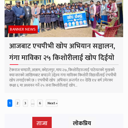
BANNER NEWS
आजबाट एचपीभी खाेप अभियान सञ्चालन,
गंगा माविका २५ किशोरीलाई खाेप दिईयाे
टेकराज भण्डारी, अछाम, कोहलपुर, माघ २७, किशाेरीहरुलाई पाठेघरकाे मुखकाे
क्यान्सरको जाखिमबाट बचाउने उद्देश्य गंगा माविका किशोरी विद्यार्थीलाई एचपीभी
खाेप लगाईएकाे छ । एचपीभी खाेप अभियान अन्तर्गत १० देखि १४ बर्ष उमेरका
कक्षा ६ मा अध्ययन गर्ने २५ जना किशोरीलाई खाेप...
1
2
3
…
6
Next »
Posts
ताजा
लोकप्रिय