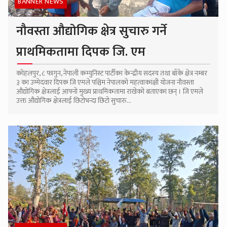
BANNER NEWS
नौवस्ता औद्योगिक क्षेत्र सुचारु गर्ने
प्राथमिकतामा दिपक जि. एम
कोहलपुर, ८ फागुन, नेपाली कम्युनिस्ट पार्टीका केन्द्रीय सदस्य तथा बाँके क्षेत्र नम्बर
३ का उम्मेदवार दिपक जि एमले पश्चिम नेपालको महत्वाकांक्षी योजना नौवस्ता
औद्योगिक क्षेत्रलाई आफ्नो मुख्य प्राथमिकतामा राखेको बताएका छन् । जि एमले
उक्त औद्योगिक क्षेत्रलाई छिटोभन्दा छिटो सुचारु...