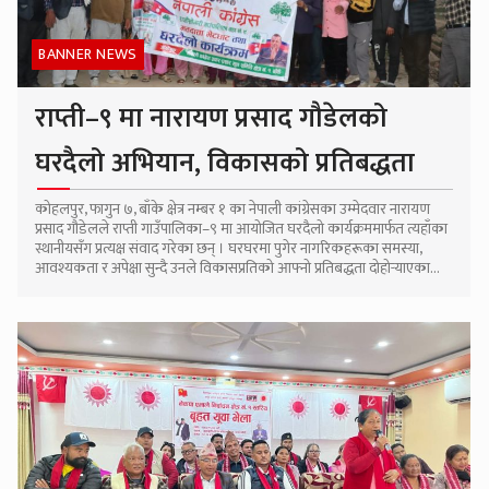
BANNER NEWS
राप्ती–९ मा नारायण प्रसाद गौडेलको
घरदैलो अभियान, विकासको प्रतिबद्धता
कोहलपुर, फागुन ७, बाँके क्षेत्र नम्बर १ का नेपाली कांग्रेसका उम्मेदवार नारायण
प्रसाद गौडेलले राप्ती गाउँपालिका–९ मा आयोजित घरदैलो कार्यक्रममार्फत त्यहाँका
स्थानीयसँग प्रत्यक्ष संवाद गरेका छन् । घरघरमा पुगेर नागरिकहरूका समस्या,
आवश्यकता र अपेक्षा सुन्दै उनले विकासप्रतिको आफ्नो प्रतिबद्धता दोहोर्‍याएका...