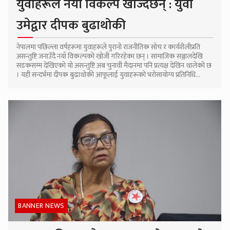
युवाहरूले नयाँ विकल्प खोज्दैछन् : युवा
उमेद्वार दीपक बुढाथोकी
नेपालमा पछिल्ला वर्षहरूमा युवाहरूले पुरानो राजनीतिक सोच र कार्यशैलीप्रति
असन्तुष्टि जनाउँदै नयाँ विकल्पको खोजी गरिरहेका छन् । सामाजिक सञ्जालदेखि
सडकसम्म देखिएको यो असन्तुष्टि अब चुनावी मैदानमा पनि प्रत्यक्ष देखिन थालेको छ
। यही सन्दर्भमा दीपक बुढाथोकी आफूलाई युवाहरूको भरोसायोग्य प्रतिनिधि...
BANNER NEWS