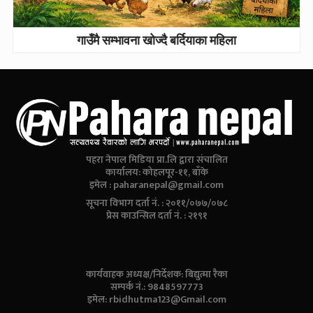
गाउँमै सम्भावना खोज्दै बर्दियाका महिला
पहरा नेपाल मिडिया प्रा.लि द्वारा संचालित
कार्यालय: कोहलपूर-११, बाँके
इमेल :
paharanepal@gmail.com
सूचना विभाग दर्ता नं. : २०११/०७७/०७८
प्रेस काउन्सिल दर्ता नं. : २१९१
कार्यवाहक अध्यक्ष/निर्देशक: बिद्युत्मा रैका
सम्पर्क नं.: 9848597773
इमेल:
rbidhutma123@Gmail.com