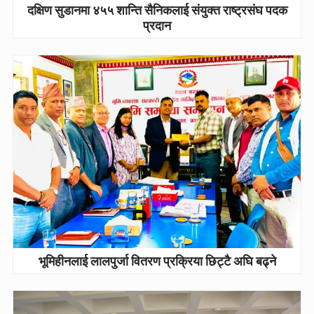
दक्षिण सुडानमा ४५५ शान्ति सैनिकलाई संयुक्त राष्ट्रसंघ पदक
प्रदान
भूमिहीनलाई लालपुर्जा वितरण प्रक्रिया छिट्टै अघि बढ्ने