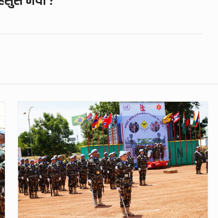
हसुस भयो ?