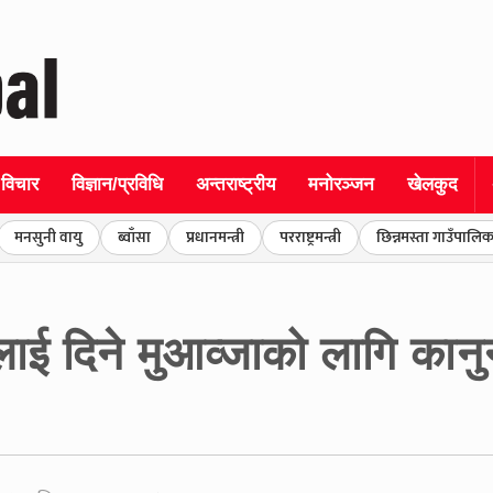
विचार
विज्ञान/प्रविधि
अन्तराष्ट्रीय
मनोरञ्जन
खेलकुद
मनसुनी वायु
ब्वाँसा
प्रधानमन्त्री
परराष्ट्रमन्त्री
छिन्नमस्ता गाउँपालिक
ाई दिने मुआव्जाको लागि कानु