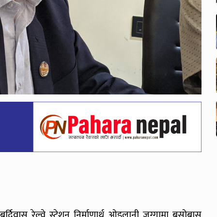
े बर्दिवास रेल्वे स्टेशन निर्माणार्थ ओइलानी जग्गामा बसोबास