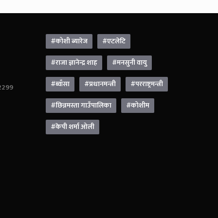
#कोशी ब्यारेज
#एटलेटि
#राजा ज्ञानेन्द्र शाह
#मनसुनी वायु
#ब्वाँसा
#प्रधानमन्त्री
#परराष्ट्रमन्त्री
42299
#छिन्नमस्ता गाउँपालिका
#कोशीम
#केपी शर्मा ओली