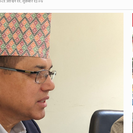
०८१ आश्विन ११, शुक्रबार १३:०४