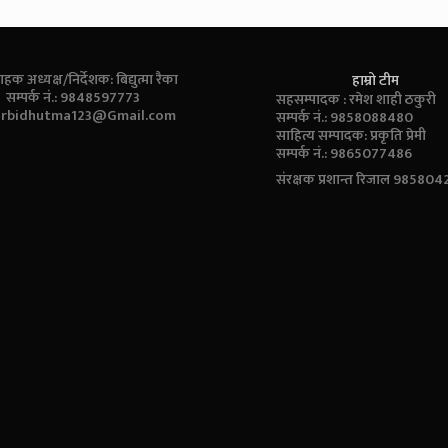
ाहक अध्यक्ष/निर्देशक: बिद्युत्मा रैका
हाम्रो टीम
सम्पर्क नं.: 9848597773
सहसम्पादक : रमेश शाही ठकुरी
:
rbidhutma123@Gmail.com
सम्पर्क नं.: 9858088480
साहित्य सम्पादक: प्रकृति प्रेमी
सम्पर्क नं.: 9865077486
संरक्षक प्रशान्त रिजाल 98580