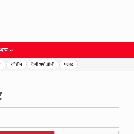
अन्य
ा
कोशीम
केपी शर्मा ओली
पक्राउ
ट