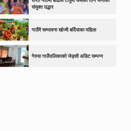
राप्ती नदीमा बाढीले टापुमा फसेका तीन जनाको
संयुक्त उद्धार
गाउँमै सम्भावना खोज्दै बर्दियाका महिला
गेरुवा गाउँपालिकाको जेड्सी अडिट सम्पन्न