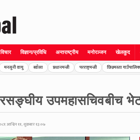
विचार
विज्ञान/प्रविधि
अन्तराष्ट्रीय
मनोरञ्जन
खेलकुद
मनसुनी वायु
ब्वाँसा
प्रधानमन्त्री
परराष्ट्रमन्त्री
छिन्नमस्ता गाउँपालिक
ाष्ट्रसङ्घीय उपमहासचिवबीच भे
०८१ आश्विन ११, शुक्रबार १३:०७