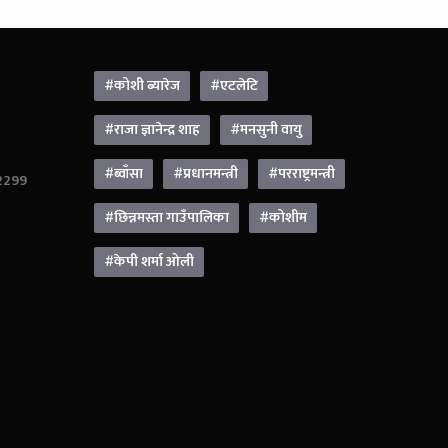
#कोशी ब्यारेज
#एटलेटि
#राजा ज्ञानेन्द्र शाह
#मनसुनी वायु
#ब्वाँसा
#प्रधानमन्त्री
#परराष्ट्रमन्त्री
42299
#छिन्नमस्ता गाउँपालिका
#कोशीम
#केपी शर्मा ओली