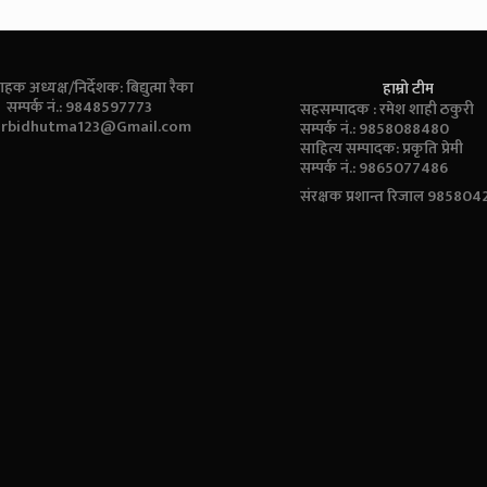
ाहक अध्यक्ष/निर्देशक: बिद्युत्मा रैका
हाम्रो टीम
सम्पर्क नं.: 9848597773
सहसम्पादक : रमेश शाही ठकुरी
:
rbidhutma123@Gmail.com
सम्पर्क नं.: 9858088480
साहित्य सम्पादक: प्रकृति प्रेमी
सम्पर्क नं.: 9865077486
संरक्षक प्रशान्त रिजाल 98580