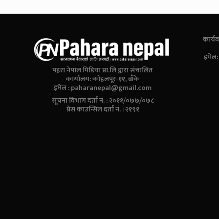
कार्यव
इमेल
पहरा नेपाल मिडिया प्रा.लि द्वारा संचालित
कार्यालय: कोहलपूर-११, बाँके
इमेल :
paharanepal@gmail.com
सूचना विभाग दर्ता नं. : २०११/०७७/०७८
प्रेस काउन्सिल दर्ता नं. : २१९१