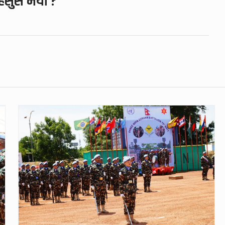
हसुस भयो ?