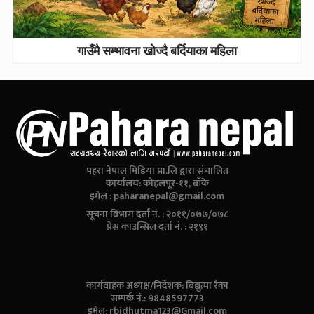
गाउँमै सम्भावना खोज्दै बर्दियाका महिला
पहरा नेपाल मिडिया प्रा.लि द्वारा संचालित
कार्यालय: कोहलपूर-११, बाँके
इमेल :
paharanepal@gmail.com
सूचना विभाग दर्ता नं. : २०११/०७७/०७८
प्रेस काउन्सिल दर्ता नं. : २१९१
कार्यवाहक अध्यक्ष/निर्देशक: बिद्युत्मा रैका
सम्पर्क नं.: 9848597773
इमेल:
rbidhutma123@Gmail.com