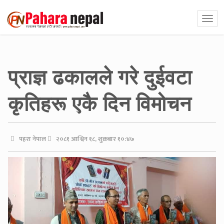
प्राज्ञ ढकालले गरे दुईवटा
कृतिहरू एकै दिन विमोचन
पहरा नेपाल
२०८१ आश्विन १८, शुक्रबार १०:४७