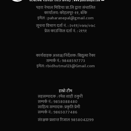
पहरा नेपाल मिडिया प्रा.लि द्वारा संचालित
कार्यालय: कोहलपूर-११, बाँके
इमेल :
paharanepal@gmail.com
सूचना विभाग दर्ता नं. : २०११/०७७/०७८
प्रेस काउन्सिल दर्ता नं. : २१९१
कार्यवाहक अध्यक्ष/निर्देशक: बिद्युत्मा रैका
सम्पर्क नं.: 9848597773
इमेल:
rbidhutma123@Gmail.com
हाम्रो टीम
सहसम्पादक : रमेश शाही ठकुरी
सम्पर्क नं.: 9858088480
साहित्य सम्पादक: प्रकृति प्रेमी
सम्पर्क नं.: 9865077486
संरक्षक प्रशान्त रिजाल 9858042299