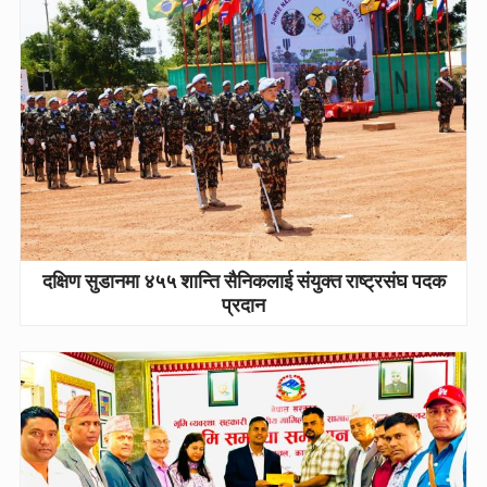
दक्षिण सुडानमा ४५५ शान्ति सैनिकलाई संयुक्त राष्ट्रसंघ पदक
प्रदान