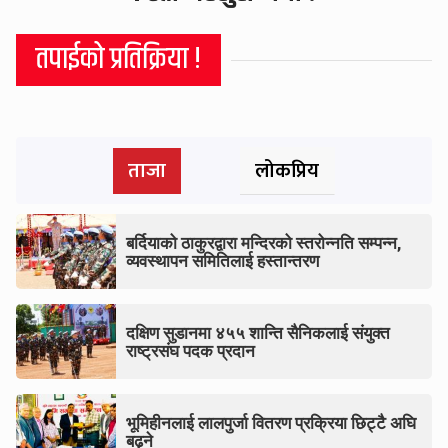
तपाईको प्रतिक्रिया !
ताजा
लोकप्रिय
बर्दियाको ठाकुरद्वारा मन्दिरको स्तरोन्नति सम्पन्न,
व्यवस्थापन समितिलाई हस्तान्तरण
दक्षिण सुडानमा ४५५ शान्ति सैनिकलाई संयुक्त
राष्ट्रसंघ पदक प्रदान
भूमिहीनलाई लालपुर्जा वितरण प्रक्रिया छिट्टै अघि
बढ्ने