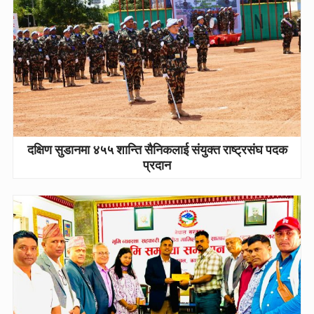
दक्षिण सुडानमा ४५५ शान्ति सैनिकलाई संयुक्त राष्ट्रसंघ पदक
प्रदान