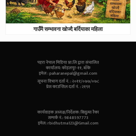
गाउँमै सम्भावना खोज्दै बर्दियाका महिला
पहरा नेपाल मिडिया प्रा.लि द्वारा संचालित
कार्यालय: कोहलपूर-११, बाँके
इमेल :
paharanepal@gmail.com
सूचना विभाग दर्ता नं. : २०११/०७७/०७८
प्रेस काउन्सिल दर्ता नं. : २१९१
कार्यवाहक अध्यक्ष/निर्देशक: बिद्युत्मा रैका
सम्पर्क नं.: 9848597773
इमेल:
rbidhutma123@Gmail.com