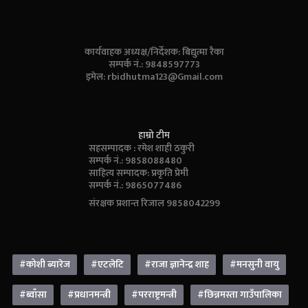
कार्यवाहक अध्यक्ष/निर्देशक: बिद्युत्मा रैका
सम्पर्क नं.: 9848597773
इमेल:
rbidhutma123@Gmail.com
हाम्रो टीम
सहसम्पादक : रमेश शाही ठकुरी
सम्पर्क नं.: 9858088480
साहित्य सम्पादक: प्रकृति प्रेमी
सम्पर्क नं.: 9865077486
संरक्षक प्रशान्त रिजाल 9858042299
#कोशी ब्यारेज
#एटलेटि
#राजा ज्ञानेन्द्र शाह
#मनसुनी वायु
#ब्वाँसा
#प्रधानमन्त्री
#परराष्ट्रमन्त्री
#छिन्नमस्ता गाउँपालिका