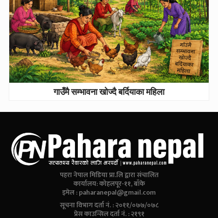
गाउँमै सम्भावना खोज्दै बर्दियाका महिला
पहरा नेपाल मिडिया प्रा.लि द्वारा संचालित
कार्यालय: कोहलपूर-११, बाँके
इमेल :
paharanepal@gmail.com
सूचना विभाग दर्ता नं. : २०११/०७७/०७८
प्रेस काउन्सिल दर्ता नं. : २१९१