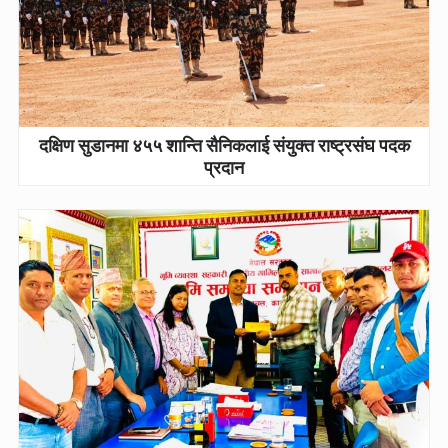
दक्षिण सुडानमा ४५५ शान्ति सैनिकलाई संयुक्त राष्ट्रसंघ पदक
प्रदान