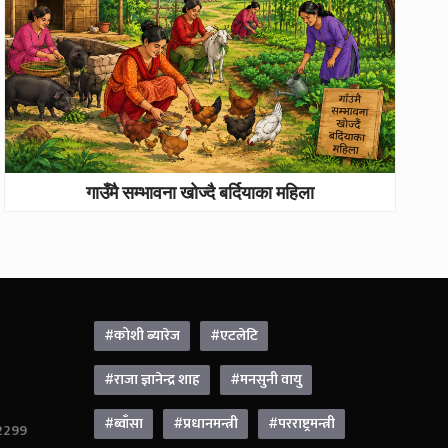
गाउँमै सम्भावना खोज्दै बर्दियाका महिला
#कोशी ब्यारेज
#एटलेटि
#राजा ज्ञानेन्द्र शाह
#मनसुनी वायु
#ब्वाँसा
#प्रधानमन्त्री
#परराष्ट्रमन्त्री
42299