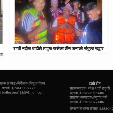
राप्ती नदीमा बाढीले टापुमा फसेका तीन जनाको संयुक्त उद्धार
ता
ाहक अध्यक्ष/निर्देशक: बिद्युत्मा रैका
हाम्रो टीम
सम्पर्क नं.: 9848597773
सहसम्पादक : रमेश शाही ठकुरी
:
rbidhutma123@Gmail.com
सम्पर्क नं.: 9858088480
साहित्य सम्पादक: प्रकृति प्रेमी
सम्पर्क नं.: 9865077486
संरक्षक प्रशान्त रिजाल 98580