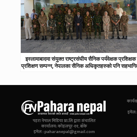
इस्लामाबादमा संयुक्त राष्ट्रसंघीय सैनिक पर्यवेक्षक प्रशिक्षक
प्रशिक्षण सम्पन्न, नेपालका सैनिक अधिकृतहरुको पनि सहभागि
कार्यव
इमेल
पहरा नेपाल मिडिया प्रा.लि द्वारा संचालित
कार्यालय: कोहलपूर-११, बाँके
इमेल :
paharanepal@gmail.com