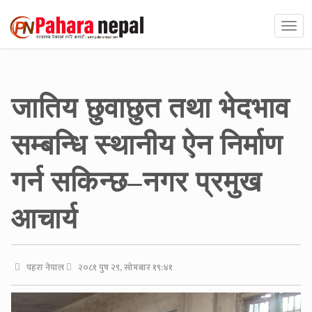
जातिय छुवाछुत तथा भेदभाव
सम्बन्धि स्थानीय ऐन निर्माण
गर्न सकिन्छ–नगर प्रमुख
आचार्य
पहरा नेपाल
२०८१ पुष २९, सोमबार १९:४१