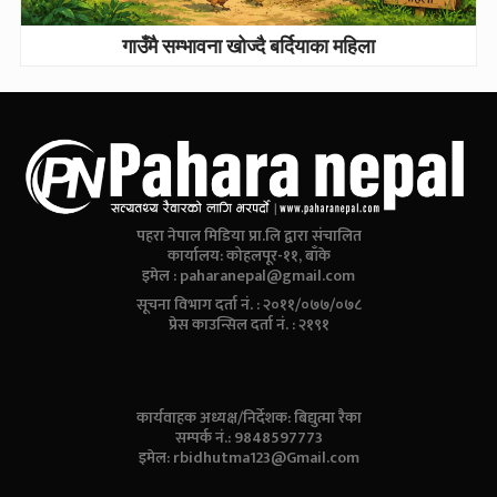
गाउँमै सम्भावना खोज्दै बर्दियाका महिला
पहरा नेपाल मिडिया प्रा.लि द्वारा संचालित
कार्यालय: कोहलपूर-११, बाँके
इमेल :
paharanepal@gmail.com
सूचना विभाग दर्ता नं. : २०११/०७७/०७८
प्रेस काउन्सिल दर्ता नं. : २१९१
कार्यवाहक अध्यक्ष/निर्देशक: बिद्युत्मा रैका
सम्पर्क नं.: 9848597773
इमेल:
rbidhutma123@Gmail.com