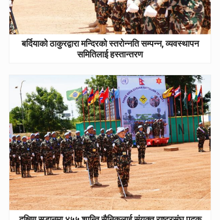
बर्दियाको ठाकुरद्वारा मन्दिरको स्तरोन्नति सम्पन्न, व्यवस्थापन
समितिलाई हस्तान्तरण
दक्षिण सुडानमा ४५५ शान्ति सैनिकलाई संयुक्त राष्ट्रसंघ पदक