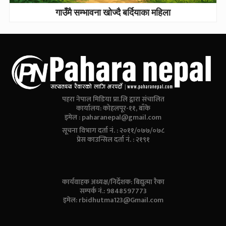
गाउँमै सम्भावना खोज्दै बर्दियाका महिला
पहरा नेपाल मिडिया प्रा.लि द्वारा संचालित
कार्यालय: कोहलपूर-११, बाँके
इमेल :
paharanepal@gmail.com
सूचना विभाग दर्ता नं. : २०११/०७७/०७८
प्रेस काउन्सिल दर्ता नं. : २१९१
कार्यवाहक अध्यक्ष/निर्देशक: बिद्युत्मा रैका
सम्पर्क नं.: 9848597773
इमेल:
rbidhutma123@Gmail.com