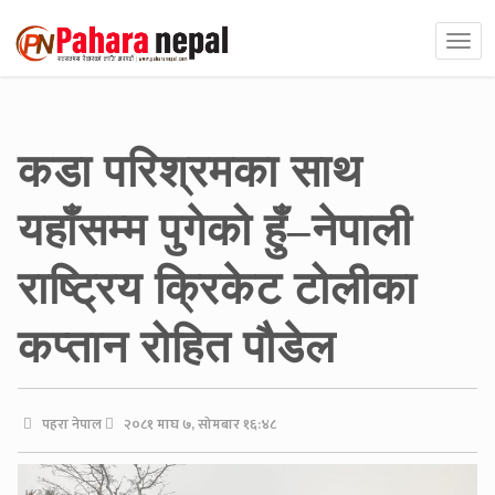
कडा परिश्रमका साथ
यहाँसम्म पुगेको हुँ–नेपाली
राष्ट्रिय क्रिकेट टोलीका
कप्तान रोहित पौडेल
पहरा नेपाल
२०८१ माघ ७, सोमबार १६:४८