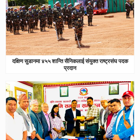
दक्षिण सुडानमा ४५५ शान्ति सैनिकलाई संयुक्त राष्ट्रसंघ पदक
प्रदान