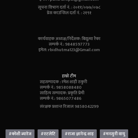
सूचना विभाग दर्ता नं. : २०११/०७७/०७८
प्रेस काउन्सिल दर्ता नं. : २१९१
कार्यवाहक अध्यक्ष/निर्देशक: बिद्युत्मा रैका
सम्पर्क नं.: 9848597773
इमेल:
rbidhutma123@Gmail.com
हाम्रो टीम
सहसम्पादक : रमेश शाही ठकुरी
सम्पर्क नं.: 9858088480
साहित्य सम्पादक: प्रकृति प्रेमी
सम्पर्क नं.: 9865077486
संरक्षक प्रशान्त रिजाल 9858042299
#कोशी ब्यारेज
#एटलेटि
#राजा ज्ञानेन्द्र शाह
#मनसुनी वायु