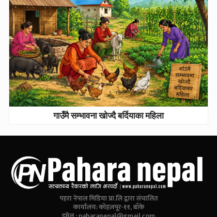
गाउँमै सम्भावना खोज्दै बर्दियाका महिला
पहरा नेपाल मिडिया प्रा.लि द्वारा संचालित
कार्यालय: कोहलपूर-११, बाँके
इमेल :
paharanepal@gmail.com