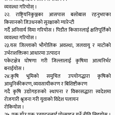
व्यवस्था गरियोस् ।
२२. राष्ट्रियनिकुञ्जका आसपास बसोबास रहनुभएका
किसानको जिउधनको सुरक्षाको ग्यारेन्टी
गर्दै अनिवार्य विमा गरियोस । पिडीत किसानलाई क्षतिपूर्तिको
व्यवस्था गरियोस ।
२३.यस जिल्लाको भौगोलिक अवस्था, जलवायु र माटोको
उर्भराशक्तिका आधारमा उत्पादन
पकेटक्षेत्र घोषणा गरी जिल्लालाई कृषिमा आत्मनिर्भर
बनाईयोस ।
२४.कृषि भूमिको समुचित उपयोगद्धारा कृषिको
आधुनिकीकरण, व्यवसायीकरण र बिशिष्टीकरण
गदै कृषि उद्योगहरुको स्थापना र विकासद्धारा स्वदेशमा
रोजगारी श्रृजना गरी युवाको विदेश पलायन
रोकियोस ।
२५. एक गाँउ एक उत्पादनलाई प्रोत्साहन गर्ने नीति लिइयोस ।