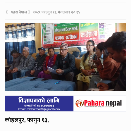
पहरा नेपाल
२०८१ फाल्गुन १३, मंगलवार २०:१४
कोहलपुर, फागुन १३,