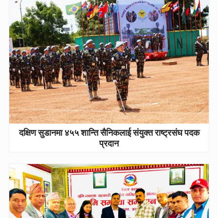
दक्षिण सुडानमा ४५५ शान्ति सैनिकलाई संयुक्त राष्ट्रसंघ पदक
प्रदान