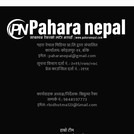
पहरा नेपाल मिडिया प्रा.लि द्वारा संचालित
कार्यालय: कोहलपूर-११, बाँके
इमेल :
paharanepal@gmail.com
सूचना विभाग दर्ता नं. : २०११/०७७/०७८
प्रेस काउन्सिल दर्ता नं. : २१९१
कार्यवाहक अध्यक्ष/निर्देशक: बिद्युत्मा रैका
सम्पर्क नं.: 9848597773
इमेल:
rbidhutma123@Gmail.com
हाम्रो टीम