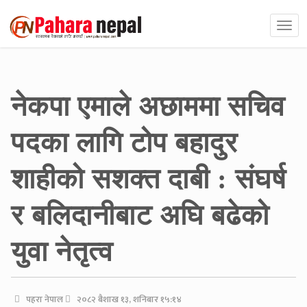
नेकपा एमाले अछाममा सचिव
पदका लागि टोप बहादुर
शाहीको सशक्त दाबी : संघर्ष
र बलिदानीबाट अघि बढेको
युवा नेतृत्व
पहरा नेपाल
२०८२ बैशाख १३, शनिबार १५:१४