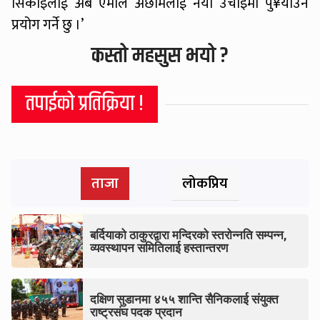
सिकाइलाई अब एमाले अछामलाई नयाँ उचाइमा पु¥याउन
प्रयोग गर्ने छु ।’
कस्तो महसुस भयो ?
तपाईको प्रतिक्रिया !
ताजा
लोकप्रिय
बर्दियाको ठाकुरद्वारा मन्दिरको स्तरोन्नति सम्पन्न,
व्यवस्थापन समितिलाई हस्तान्तरण
दक्षिण सुडानमा ४५५ शान्ति सैनिकलाई संयुक्त
राष्ट्रसंघ पदक प्रदान