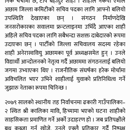
निकै चर्चामा छ, टोप बहादुर शाही । शाहीले नेकपा एमाले
अछाम जिल्ला कमिटीको सचिव पदका लागि आफ्नो बलियो
उपस्थिति देखाएका छन् । संगठन निर्माणदेखि
जनसरोकारका सवालमा फ्रन्टलाइनमा उभिँदै आएका शाही
अहिले सचिव पदका लागि सबैभन्दा सशक्त दाबेदारको रूपमा
उदाएका छन् । पार्टीको जिल्ला सचिवालय सदस्य रहेका
शाही अनेरास्ववियु अछामका पूर्व अध्यक्षसमेत हुन् । उनले
विद्यार्थी आन्दोलनको नेतृत्व गर्दै अछाममा संगठनलाई बलियो
जगमा उभ्याएका थिए । राजनीतिक संघर्षका हरेक मोर्चामा
अविचलित भएर उभिने शाहीलाई युवाको प्रतिनिधित्व गर्ने
जुझारु नेताका रूपमा चिनिन्छ ।
२०७९ सालको स्थानीय तह निर्वाचनमा ढकारी गाउँपालिका–
२ स्थित श्री कालिका मावि, हिच्मामा भएको घटना शाहीको
साहसिकता प्रमाणित गर्ने अर्को उदाहरण हो । जब प्रतिपक्षीले
बुथ कब्जा गर्न खोजे, उनले एक्लै प्रतिकार गर्दै निष्पक्ष