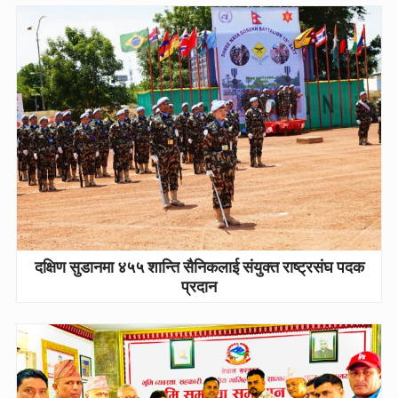
दक्षिण सुडानमा ४५५ शान्ति सैनिकलाई संयुक्त राष्ट्रसंघ पदक
प्रदान