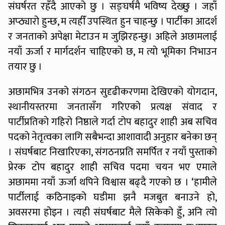
संघर्षरत रहँदै आएको छु । सङ्घर्षमै भविष्य देख्छु । जहाँ
अप्ठ्यारो हुन्छ, म त्यहीँ उपस्थित हुन चाहन्छु । पार्टीका आदर्श
र जनताको अपेक्षा मेटाउन म जुझिरहन्छु। अहिले अछामलाई
नयाँ ऊर्जा र मार्गदर्शन चाहिएको छ, म त्यो भूमिका निभाउन
तयार छु ।
अछामभित्र उनको संगठन सुदृढीकरणमा देखिएको योगदान,
स्थानीयस्तरमा जनतासँग गरिएको प्रत्यक्ष संवाद र
पार्टीप्रतिको गहिरो निष्ठाले गर्दा टोप बहादुर शाही अब सचिव
पदको नेतृत्वका लागि सबैभन्दा आशावादी अनुहार बनेका छन्
। संघर्षबाट निखारिएका, संगठनप्रति समर्पित र नयाँ पुस्ताको
प्रेरक टोप बहादुर शाही सचिव पदमा चयन भए एमाले
अछाममा नयाँ ऊर्जा थपिने विश्वास बढ्दै गएको छ । ‘हामीले
पार्टीलाई कठिनाइको घडीमा झनै मजबुत बनाउने हो,
अवसरमा होइन । त्यही संघर्षबाट मैले सिकेको हुँ, अनि त्यो