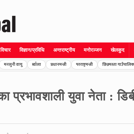
विचार
विज्ञान/प्रविधि
अन्तराष्ट्रीय
मनोरञ्जन
खेलकुद
मनसुनी वायु
ब्वाँसा
प्रधानमन्त्री
परराष्ट्रमन्त्री
छिन्नमस्ता गाउँपालिक
का प्रभावशाली युवा नेता : डिबी