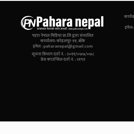
कार्यव
इमेल
पहरा नेपाल मिडिया प्रा.लि द्वारा संचालित
कार्यालय: कोहलपूर-११, बाँके
इमेल :
paharanepal@gmail.com
सूचना विभाग दर्ता नं. : २०११/०७७/०७८
प्रेस काउन्सिल दर्ता नं. : २१९१