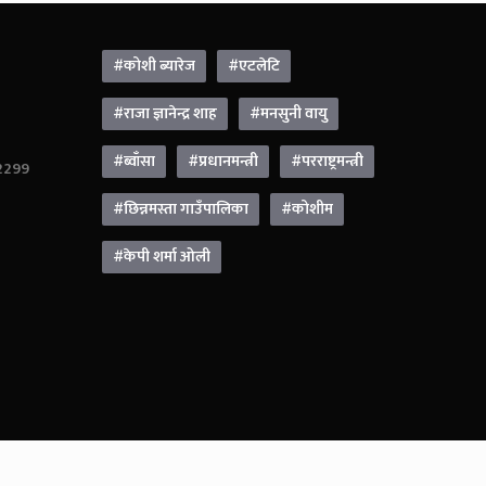
#कोशी ब्यारेज
#एटलेटि
#राजा ज्ञानेन्द्र शाह
#मनसुनी वायु
#ब्वाँसा
#प्रधानमन्त्री
#परराष्ट्रमन्त्री
42299
#छिन्नमस्ता गाउँपालिका
#कोशीम
#केपी शर्मा ओली