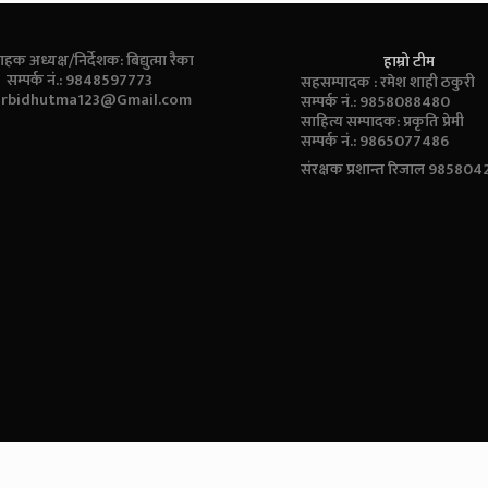
ाहक अध्यक्ष/निर्देशक: बिद्युत्मा रैका
हाम्रो टीम
सम्पर्क नं.: 9848597773
सहसम्पादक : रमेश शाही ठकुरी
:
rbidhutma123@Gmail.com
सम्पर्क नं.: 9858088480
साहित्य सम्पादक: प्रकृति प्रेमी
सम्पर्क नं.: 9865077486
संरक्षक प्रशान्त रिजाल 98580