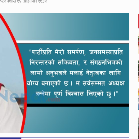
०८२ बैशाख १४, आईतवार ११:३२