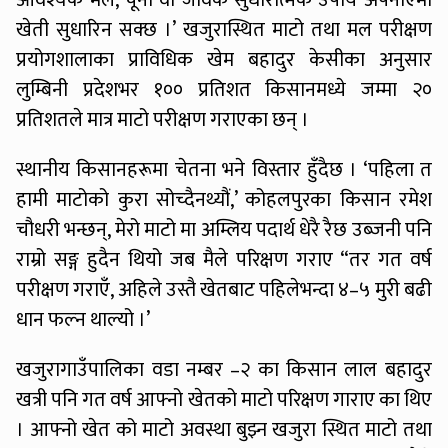
आवश्यक मल, चूना वा जैविक सुधारात्मक उपाय अपनाएमा
खेती सुधारिन सक्छ ।’ खजुरास्थित माटो तथा मल परीक्षण
प्रयोगशालाका प्राविधिक खेम बहादुर केसीका अनुसार
लुम्बिनी प्रदेशभर १०० प्रतिशत किसानमध्ये जम्मा २०
प्रतिशतले मात्र माटो परीक्षण गराएका छन् ।
स्थानीय किसानहरूमा चेतना भने विस्तार हुँदैछ । ‘पहिला त
हामी माटोको कुरा सोच्दैनथ्यौं,’ कोहलपुरका किसान रमेश
चौधरी भन्छन्, मेरो माटो मा अम्लिय पदार्थ धेरै रैछ उब्जनी पनि
राम्रो सङ्ग हुदैन थियो जब मैले परिक्षण गराए “तर गत वर्ष
परीक्षण गराएँ, अहिले उस्तै खेतबाट पहिलेभन्दा ४–५ मुरी बढी
धान फल्न थाल्यो ।’
खजुरागाउँपालिका वडा नम्बर –२ का किसान लाल बहादुर
खत्री पनि गत वर्ष आफ्नो खेतको माटो परिक्षण गाराए का थिए
। आफ्नो खेत को माटो अवस्था बुझ्न खजुरा स्थित माटो तथा