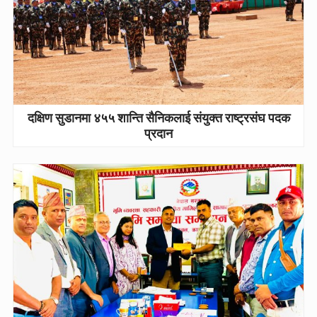
दक्षिण सुडानमा ४५५ शान्ति सैनिकलाई संयुक्त राष्ट्रसंघ पदक
प्रदान