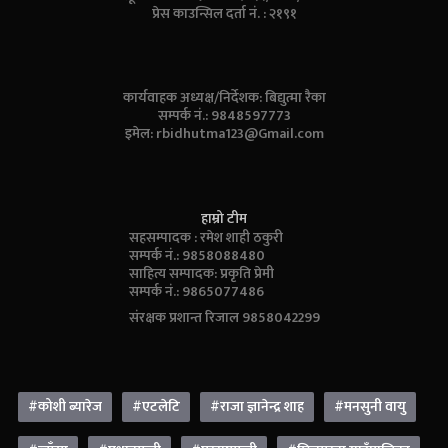
प्रेस काउन्सिल दर्ता नं. : २१९१
कार्यवाहक अध्यक्ष/निर्देशक: बिद्युत्मा रैका
सम्पर्क नं.: 9848597773
इमेल:
rbidhutma123@Gmail.com
हाम्रो टीम
सहसम्पादक : रमेश शाही ठकुरी
सम्पर्क नं.: 9858088480
साहित्य सम्पादक: प्रकृति प्रेमी
सम्पर्क नं.: 9865077486
संरक्षक प्रशान्त रिजाल 9858042299
#कोशी ब्यारेज
#एटलेटि
#राजा ज्ञानेन्द्र शाह
#मनसुनी वायु