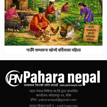
गाउँमै सम्भावना खोज्दै बर्दियाका महिला
पहरा नेपाल मिडिया प्रा.लि द्वारा संचालित
कार्यालय: कोहलपूर-११, बाँके
इमेल :
paharanepal@gmail.com
सूचना विभाग दर्ता नं. : २०११/०७७/०७८