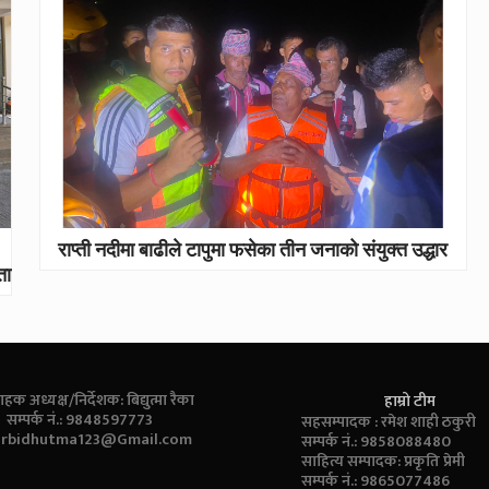
राप्ती नदीमा बाढीले टापुमा फसेका तीन जनाको संयुक्त उद्धार
ता
ाहक अध्यक्ष/निर्देशक: बिद्युत्मा रैका
हाम्रो टीम
सम्पर्क नं.: 9848597773
सहसम्पादक : रमेश शाही ठकुरी
:
rbidhutma123@Gmail.com
सम्पर्क नं.: 9858088480
साहित्य सम्पादक: प्रकृति प्रेमी
सम्पर्क नं.: 9865077486