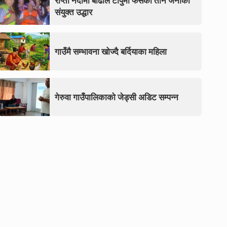
राप्ती नदीमा बाढीले टापुमा फसेका तीन जनाको
संयुक्त उद्धार
गाउँमै सम्भावना खोज्दै बर्दियाका महिला
गेरुवा गाउँपालिकाको जेड्सी अडिट सम्पन्न