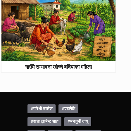
गाउँमै सम्भावना खोज्दै बर्दियाका महिला
#कोशी ब्यारेज
#एटलेटि
#राजा ज्ञानेन्द्र शाह
#मनसुनी वायु