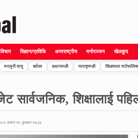
विचार
विज्ञान/प्रविधि
अन्तराष्ट्रीय
मनोरञ्जन
खेलकुद
मनसुनी वायु
ब्वाँसा
प्रधानमन्त्री
परराष्ट्रमन्त्री
छिन्नमस्ता गाउँपालिक
 सार्वजनिक, शिक्षालाई पहि
०८२ असार ११, बुधबार १७:३३