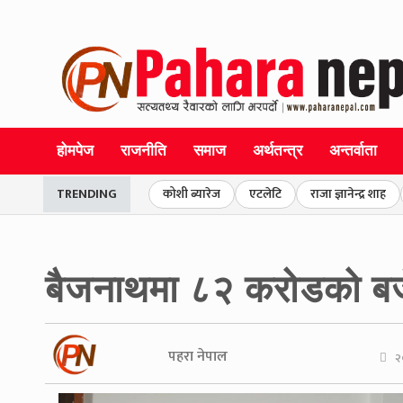
होमपेज
राजनीति
समाज
अर्थतन्त्र
अन्तर्वाता
TRENDING
कोशी ब्यारेज
एटलेटि
राजा ज्ञानेन्द्र शाह
बैजनाथमा ८२ करोडको बजेट
पहरा नेपाल
२