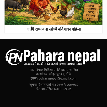
गाउँमै सम्भावना खोज्दै बर्दियाका महिला
पहरा नेपाल मिडिया प्रा.लि द्वारा संचालित
कार्यालय: कोहलपूर-११, बाँके
इमेल :
paharanepal@gmail.com
सूचना विभाग दर्ता नं. : २०११/०७७/०७८
प्रेस काउन्सिल दर्ता नं. : २१९१