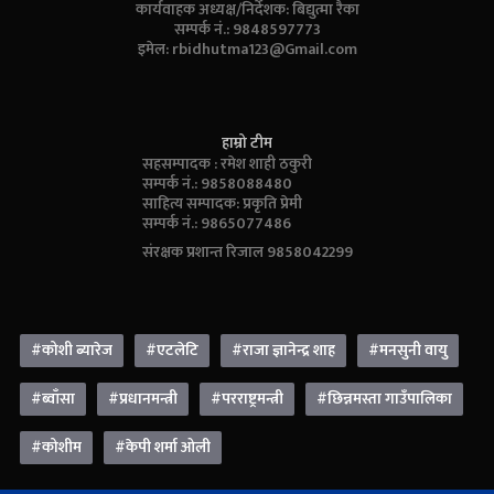
कार्यवाहक अध्यक्ष/निर्देशक: बिद्युत्मा रैका
सम्पर्क नं.: 9848597773
इमेल:
rbidhutma123@Gmail.com
हाम्रो टीम
सहसम्पादक : रमेश शाही ठकुरी
सम्पर्क नं.: 9858088480
साहित्य सम्पादक: प्रकृति प्रेमी
सम्पर्क नं.: 9865077486
संरक्षक प्रशान्त रिजाल 9858042299
#कोशी ब्यारेज
#एटलेटि
#राजा ज्ञानेन्द्र शाह
#मनसुनी वायु
#ब्वाँसा
#प्रधानमन्त्री
#परराष्ट्रमन्त्री
#छिन्नमस्ता गाउँपालिका
#कोशीम
#केपी शर्मा ओली