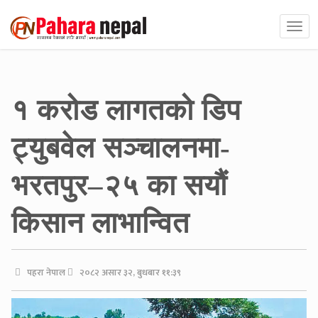
१ करोड लागतको डिप
ट्युबवेल सञ्चालनमा-
भरतपुर–२५ का सयौं
किसान लाभान्वित
पहरा नेपाल
२०८२ असार ३२, बुधबार ११:३९