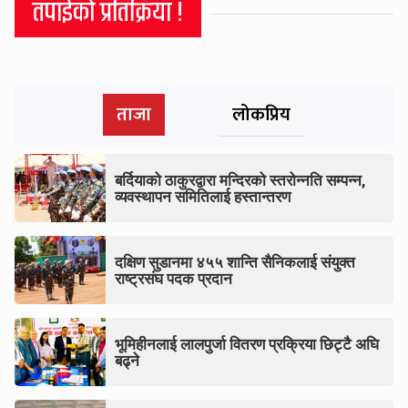
तपाईको प्रतिक्रिया !
ताजा
लोकप्रिय
बर्दियाको ठाकुरद्वारा मन्दिरको स्तरोन्नति सम्पन्न,
व्यवस्थापन समितिलाई हस्तान्तरण
दक्षिण सुडानमा ४५५ शान्ति सैनिकलाई संयुक्त
राष्ट्रसंघ पदक प्रदान
भूमिहीनलाई लालपुर्जा वितरण प्रक्रिया छिट्टै अघि
बढ्ने