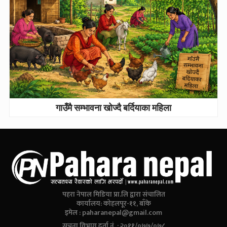
गाउँमै सम्भावना खोज्दै बर्दियाका महिला
पहरा नेपाल मिडिया प्रा.लि द्वारा संचालित
कार्यालय: कोहलपूर-११, बाँके
इमेल :
paharanepal@gmail.com
सूचना विभाग दर्ता नं. : २०११/०७७/०७८