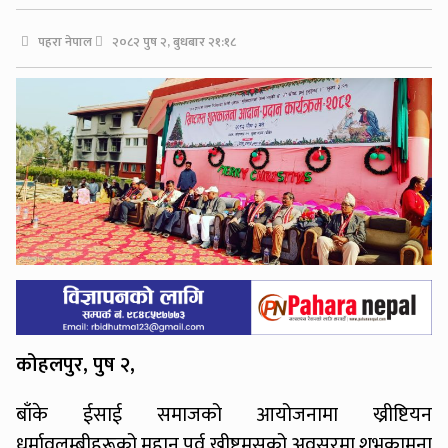
पहरा नेपाल
२०८२ पुष २, बुधबार २१:१८
कोहलपुर, पुष २,
बाँके ईसाई समाजको आयोजनामा ख्रीष्टियन
धर्मावलम्बीहरूको महान पर्व ख्रीष्टमसको अवसरमा शुभकामना