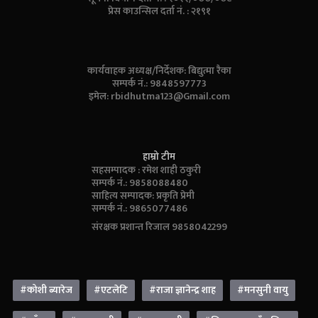
प्रेस काउन्सिल दर्ता नं. : २१९१
कार्यवाहक अध्यक्ष/निर्देशक: बिद्युत्मा रैका
सम्पर्क नं.: 9848597773
इमेल:
rbidhutma123@Gmail.com
हाम्रो टीम
सहसम्पादक : रमेश शाही ठकुरी
सम्पर्क नं.: 9858088480
साहित्य सम्पादक: प्रकृति प्रेमी
सम्पर्क नं.: 9865077486
संरक्षक प्रशान्त रिजाल 9858042299
#कोशी ब्यारेज
#एटलेटि
#राजा ज्ञानेन्द्र शाह
#मनसुनी वायु