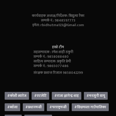
कार्यवाहक अध्यक्ष/निर्देशक: बिद्युत्मा रैका
सम्पर्क नं.: 9848597773
इमेल:
rbidhutma123@Gmail.com
हाम्रो टीम
सहसम्पादक : रमेश शाही ठकुरी
सम्पर्क नं.: 9858088480
साहित्य सम्पादक: प्रकृति प्रेमी
सम्पर्क नं.: 9865077486
संरक्षक प्रशान्त रिजाल 9858042299
#कोशी ब्यारेज
#एटलेटि
#राजा ज्ञानेन्द्र शाह
#मनसुनी वायु
#ब्वाँसा
#प्रधानमन्त्री
#परराष्ट्रमन्त्री
#छिन्नमस्ता गाउँपालिका