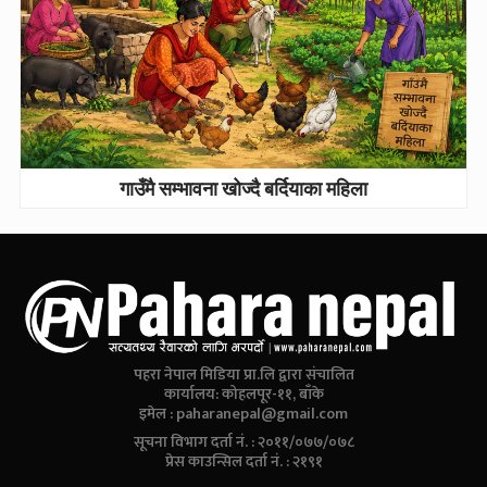
गाउँमै सम्भावना खोज्दै बर्दियाका महिला
पहरा नेपाल मिडिया प्रा.लि द्वारा संचालित
कार्यालय: कोहलपूर-११, बाँके
इमेल :
paharanepal@gmail.com
सूचना विभाग दर्ता नं. : २०११/०७७/०७८
प्रेस काउन्सिल दर्ता नं. : २१९१