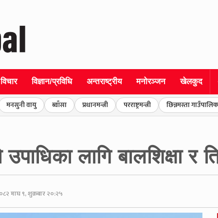
विचार
विज्ञान/प्रविधि
अन्तराष्ट्रीय
मनोरञ्जन
खेलकुद
मनसुनी वायु
ब्वाँसा
प्रधानमन्त्री
परराष्ट्रमन्त्री
छिन्नमस्ता गाउँपालिक
उपाधिका लागि बालशिक्षा र त्र
०८२ माघ ९, शुक्रबार २०:२५