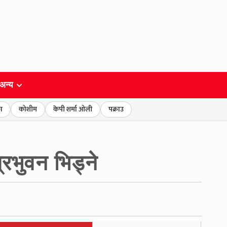
अन्य
ा
कोशीम
केपी शर्मा ओली
पक्राउ
िभुवन भिड्ने