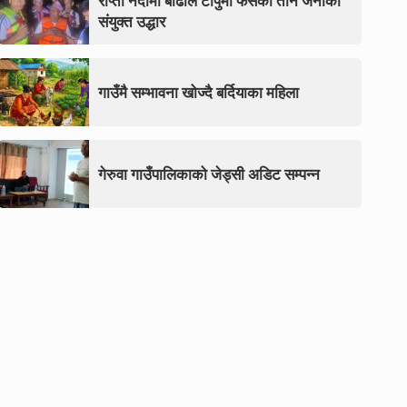
राप्ती नदीमा बाढीले टापुमा फसेका तीन जनाको
संयुक्त उद्धार
गाउँमै सम्भावना खोज्दै बर्दियाका महिला
गेरुवा गाउँपालिकाको जेड्सी अडिट सम्पन्न