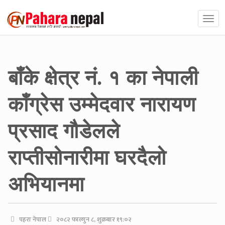
बाँके क्षेत्र नं. १ का नेपाली
काँग्रेस उम्मेदवार नारायण
प्रसाद गौडेलले
राप्तीसोनारीमा घरदैलो
अभियानमा
पहरा नेपाल
२०८२ फाल्गुन ८, शुक्रबार १९:०२