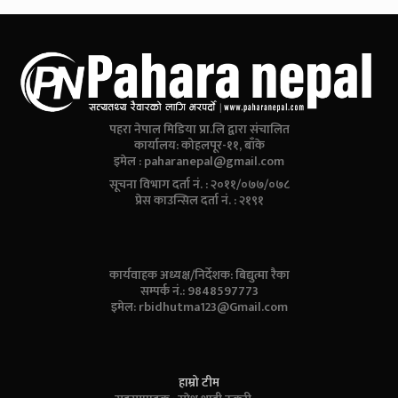
पहरा नेपाल मिडिया प्रा.लि द्वारा संचालित
कार्यालय: कोहलपूर-११, बाँके
इमेल :
paharanepal@gmail.com
सूचना विभाग दर्ता नं. : २०११/०७७/०७८
प्रेस काउन्सिल दर्ता नं. : २१९१
कार्यवाहक अध्यक्ष/निर्देशक: बिद्युत्मा रैका
सम्पर्क नं.: 9848597773
इमेल:
rbidhutma123@Gmail.com
हाम्रो टीम