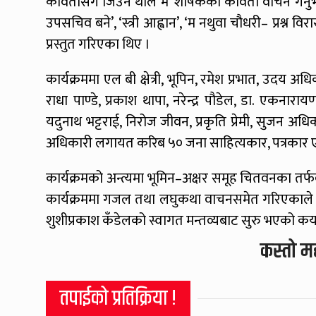
कवितासँग जिउन थालेँ म’ शीर्षकका कविता वाचन गर्नुभ
उपसचिव बने’, ‘स्त्री आह्वान’, ‘म नथुवा चौधरी– प्रश्न 
प्रस्तुत गरिएका थिए ।
कार्यक्रममा एल बी क्षेत्री, भूपिन, रमेश प्रभात, उदय अ
राधा पाण्डे, प्रकाश थापा, नरेन्द्र पौडेल, डा. एकनारा
यदुनाथ भट्टराई, निरोज जीवन, प्रकृति प्रेमी, सुजन अध
अधिकारी लगायत करिब ५० जना साहित्यकार, पत्रकार एवं
कार्यक्रमको अन्त्यमा भूमिन–अक्षर समूह चितवनका तर्
कार्यक्रममा गजल तथा लघुकथा वाचनसमेत गरिएकाले 
शुशीप्रकाश कँडेलको स्वागत मन्तव्यबाट सुरु भएको कर्
कस्तो म
तपाईको प्रतिक्रिया !