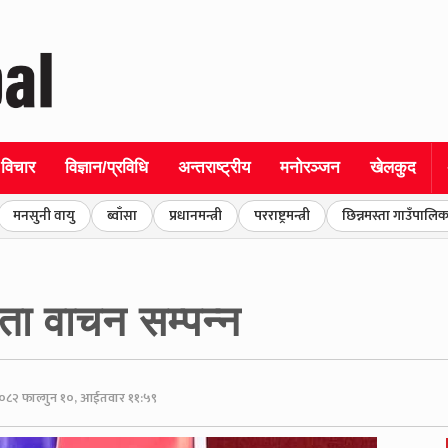
विचार
विज्ञान/प्रविधि
अन्तराष्ट्रीय
मनोरञ्जन
खेलकुद
मनसुनी वायु
ब्वाँसा
प्रधानमन्त्री
परराष्ट्रमन्त्री
छिन्नमस्ता गाउँपालिक
ा वाचन सम्पन्न
०८२ फाल्गुन १०, आईतवार ११:५९