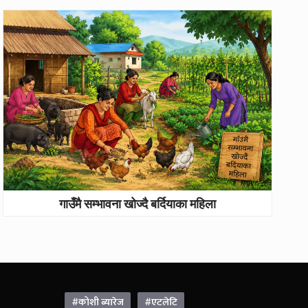
गाउँमै सम्भावना खोज्दै बर्दियाका महिला
#कोशी ब्यारेज
#एटलेटि