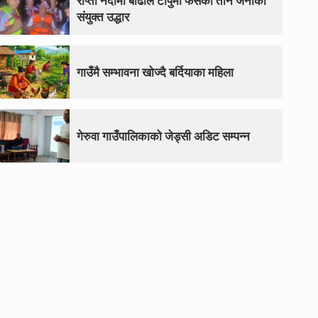
राप्ती नदीमा बाढीले टापुमा फसेका तीन जनाको
संयुक्त उद्धार
गाउँमै सम्भावना खोज्दै बर्दियाका महिला
गेरुवा गाउँपालिकाको जेड्सी अडिट सम्पन्न