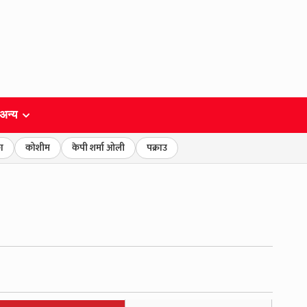
अन्य
ा
कोशीम
केपी शर्मा ओली
पक्राउ