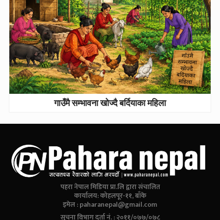
गाउँमै सम्भावना खोज्दै बर्दियाका महिला
पहरा नेपाल मिडिया प्रा.लि द्वारा संचालित
कार्यालय: कोहलपूर-११, बाँके
इमेल :
paharanepal@gmail.com
सूचना विभाग दर्ता नं. : २०११/०७७/०७८