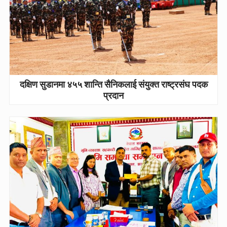
दक्षिण सुडानमा ४५५ शान्ति सैनिकलाई संयुक्त राष्ट्रसंघ पदक
प्रदान