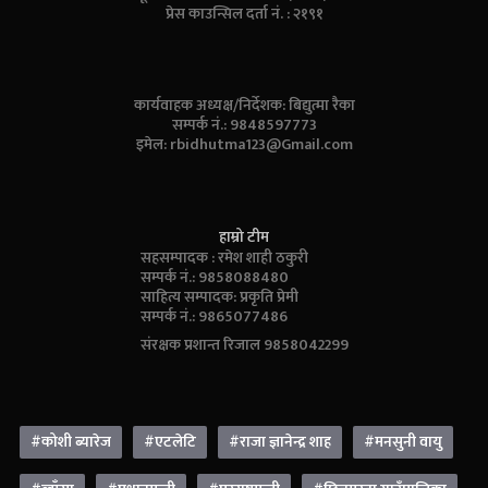
प्रेस काउन्सिल दर्ता नं. : २१९१
कार्यवाहक अध्यक्ष/निर्देशक: बिद्युत्मा रैका
सम्पर्क नं.: 9848597773
इमेल:
rbidhutma123@Gmail.com
हाम्रो टीम
सहसम्पादक : रमेश शाही ठकुरी
सम्पर्क नं.: 9858088480
साहित्य सम्पादक: प्रकृति प्रेमी
सम्पर्क नं.: 9865077486
संरक्षक प्रशान्त रिजाल 9858042299
#कोशी ब्यारेज
#एटलेटि
#राजा ज्ञानेन्द्र शाह
#मनसुनी वायु