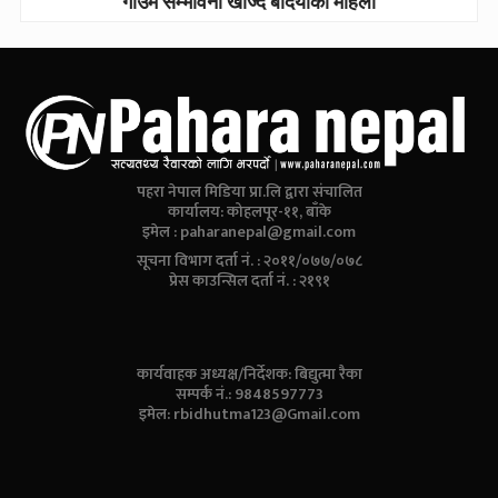
गाउँमै सम्भावना खोज्दै बर्दियाका महिला
पहरा नेपाल मिडिया प्रा.लि द्वारा संचालित
कार्यालय: कोहलपूर-११, बाँके
इमेल :
paharanepal@gmail.com
सूचना विभाग दर्ता नं. : २०११/०७७/०७८
प्रेस काउन्सिल दर्ता नं. : २१९१
कार्यवाहक अध्यक्ष/निर्देशक: बिद्युत्मा रैका
सम्पर्क नं.: 9848597773
इमेल:
rbidhutma123@Gmail.com