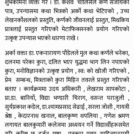
शुभकामना व्यक्त गरे । डा. केशव चालिसेले कर्ण सजायको
पात्र, उपन्यासमा कथा भित्रको अर्को कथा भेटिएको , उच्च
लेखनकौशलको प्रस्तुति, कर्णको जीवनलाई प्रस्तुत, मिथकिय
प्रात्रलाई प्रस्तुत गरिएको मेटाफिक्सनको प्रयोग गरिएको
उत्कृष्ट उपन्यास भएको धारणा राखे ।
अर्का वक्ता डा. एकनारायण पौडेलले मुल कथा कर्णले भनेका,
दलनमा परेका कुरा, दलित भएर युद्धमा भाग लिन नपाएको
कुरा, मनोविज्ञानको उत्कृष्ट प्रयोग , स्व: को खोजी गरिएको ,
प्रेम सम्बन्ध, मित्रताको कुरा मिहिन तवरले प्रस्तुत गरिएको
बताए । कार्यक्रममा उदय अधिकारी , लेखराम सापकोटा ,
प्रा.डा. बानियाँ, विद्या भण्डारी चिराग, वसन्त पराजुली ,
सुर्यप्रकाश कडेल, डा.श्यामप्रसाद सेढाई , सरला जोशी , गायत्री
श्रेष्ठ , केदारनाथ खनाल, बालकृष्ण थपलिया , गणेश श्रमण
लगायत बालकुमारी कलेजमा अध्ययन गर्ने विद्यार्थीहरूसमेत
गरि करिब छ दर्जन स्रष्टा , पत्रकार एवम् साहित्यानुरागी