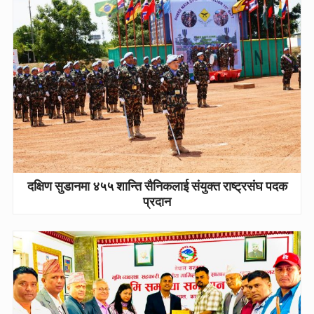
दक्षिण सुडानमा ४५५ शान्ति सैनिकलाई संयुक्त राष्ट्रसंघ पदक
प्रदान