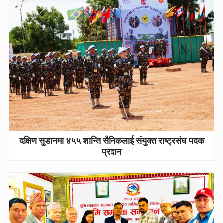
दक्षिण सुडानमा ४५५ शान्ति सैनिकलाई संयुक्त राष्ट्रसंघ पदक
प्रदान