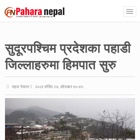
सुदूरपश्चिम प्रदेशका पहाडी
जिल्लाहरुमा हिमपात सुरु
पहरा नेपाल
२०८१ मंसिर २४, सोमबार १०:४५