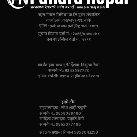
पहरा नेपाल मिडिया प्रा.लि द्वारा संचालित
कार्यालय: कोहलपूर-११, बाँके
इमेल :
paharanepal@gmail.com
सूचना विभाग दर्ता नं. : २०११/०७७/०७८
प्रेस काउन्सिल दर्ता नं. : २१९१
कार्यवाहक अध्यक्ष/निर्देशक: बिद्युत्मा रैका
सम्पर्क नं.: 9848597773
इमेल:
rbidhutma123@Gmail.com
हाम्रो टीम
सहसम्पादक : रमेश शाही ठकुरी
सम्पर्क नं.: 9858088480
साहित्य सम्पादक: प्रकृति प्रेमी
सम्पर्क नं.: 9865077486
संरक्षक प्रशान्त रिजाल 9858042299