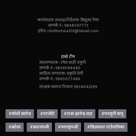
कार्यवाहक अध्यक्ष/निर्देशक: बिद्युत्मा रैका
सम्पर्क नं.: 9848597773
इमेल:
rbidhutma123@Gmail.com
हाम्रो टीम
सहसम्पादक : रमेश शाही ठकुरी
सम्पर्क नं.: 9858088480
साहित्य सम्पादक: प्रकृति प्रेमी
सम्पर्क नं.: 9865077486
संरक्षक प्रशान्त रिजाल 9858042299
#कोशी ब्यारेज
#एटलेटि
#राजा ज्ञानेन्द्र शाह
#मनसुनी वायु
#ब्वाँसा
#प्रधानमन्त्री
#परराष्ट्रमन्त्री
#छिन्नमस्ता गाउँपालिका