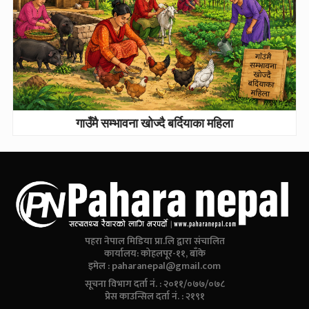
गाउँमै सम्भावना खोज्दै बर्दियाका महिला
पहरा नेपाल मिडिया प्रा.लि द्वारा संचालित
कार्यालय: कोहलपूर-११, बाँके
इमेल :
paharanepal@gmail.com
सूचना विभाग दर्ता नं. : २०११/०७७/०७८
प्रेस काउन्सिल दर्ता नं. : २१९१