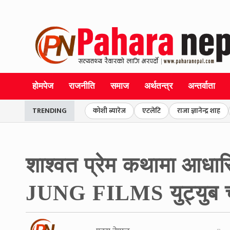
होमपेज
राजनीति
समाज
अर्थतन्त्र
अन्तर्वाता
TRENDING
कोशी ब्यारेज
एटलेटि
राजा ज्ञानेन्द्र शाह
शाश्वत प्रेम कथामा आधा
JUNG FILMS युट्युब च्या