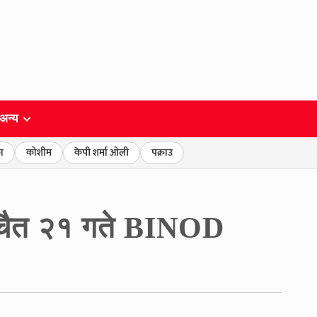
अन्य
ा
कोशीम
केपी शर्मा ओली
पक्राउ
यो चैत २१ गते BINOD