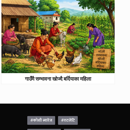
गाउँमै सम्भावना खोज्दै बर्दियाका महिला
#कोशी ब्यारेज
#एटलेटि