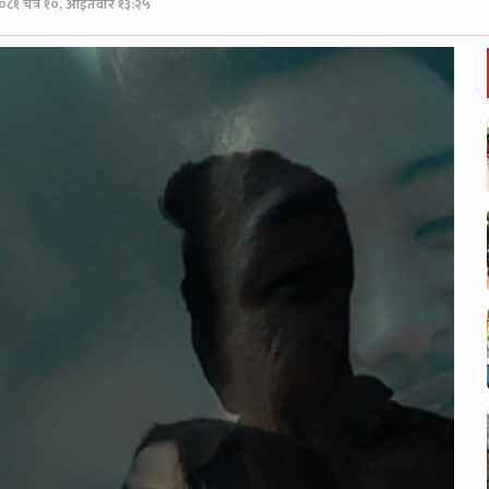
०८१ चैत्र १०, आईतवार १३:२५