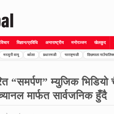
विचार
विज्ञान/प्रविधि
अन्तराष्ट्रीय
मनोरञ्जन
खेलकुद
मनसुनी वायु
ब्वाँसा
प्रधानमन्त्री
परराष्ट्रमन्त्री
छिन्नमस्ता गाउँपालिक
रित “समर्पण” म्युजिक भिडि
नल मार्फत सार्वजनिक हुँदै