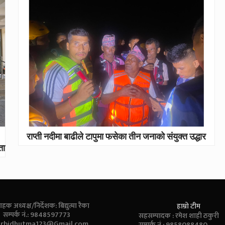
राप्ती नदीमा बाढीले टापुमा फसेका तीन जनाको संयुक्त उद्धार
ता
ाहक अध्यक्ष/निर्देशक: बिद्युत्मा रैका
हाम्रो टीम
सम्पर्क नं.: 9848597773
सहसम्पादक : रमेश शाही ठकुरी
:
rbidhutma123@Gmail.com
सम्पर्क नं.: 9858088480