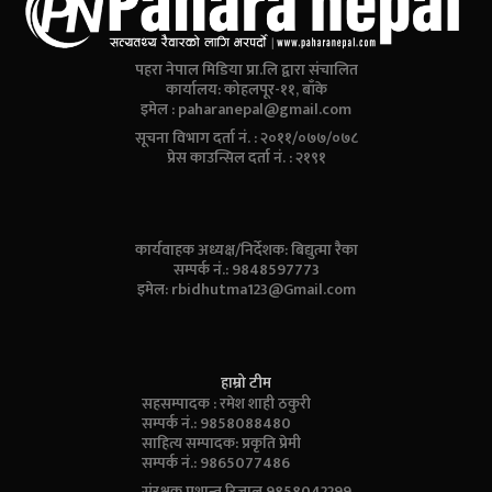
पहरा नेपाल मिडिया प्रा.लि द्वारा संचालित
कार्यालय: कोहलपूर-११, बाँके
इमेल :
paharanepal@gmail.com
सूचना विभाग दर्ता नं. : २०११/०७७/०७८
प्रेस काउन्सिल दर्ता नं. : २१९१
कार्यवाहक अध्यक्ष/निर्देशक: बिद्युत्मा रैका
सम्पर्क नं.: 9848597773
इमेल:
rbidhutma123@Gmail.com
हाम्रो टीम
सहसम्पादक : रमेश शाही ठकुरी
सम्पर्क नं.: 9858088480
साहित्य सम्पादक: प्रकृति प्रेमी
सम्पर्क नं.: 9865077486
संरक्षक प्रशान्त रिजाल 9858042299