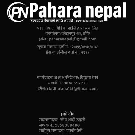
पहरा नेपाल मिडिया प्रा.लि द्वारा संचालित
कार्यालय: कोहलपूर-११, बाँके
इमेल :
paharanepal@gmail.com
सूचना विभाग दर्ता नं. : २०११/०७७/०७८
प्रेस काउन्सिल दर्ता नं. : २१९१
कार्यवाहक अध्यक्ष/निर्देशक: बिद्युत्मा रैका
सम्पर्क नं.: 9848597773
इमेल:
rbidhutma123@Gmail.com
हाम्रो टीम
सहसम्पादक : रमेश शाही ठकुरी
सम्पर्क नं.: 9858088480
साहित्य सम्पादक: प्रकृति प्रेमी