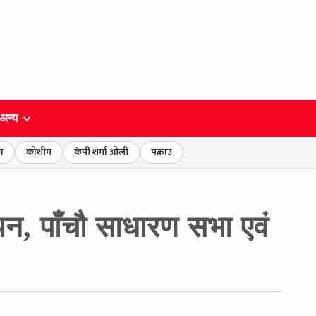
अन्य
ा
कोशीम
केपी शर्मा ओली
पक्राउ
यन, पाँचौ साधारण सभा एवं