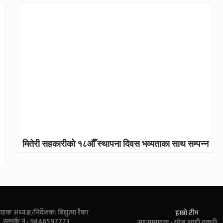
मितेरी सहकारीको १८औँ स्थापना दिवस भव्यताका साथ सम्पन्न
ाहक अध्यक्ष/निर्देशक: बिद्युत्मा रैका
हाम्रो टीम
सम्पर्क नं.: 9848597773
सहसम्पादक : रमेश शाही ठकुरी