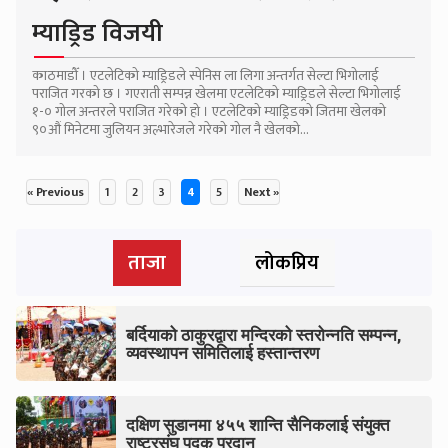
म्याड्रिड विजयी
काठमाडौँ । एटलेटिको म्याड्रिडले स्पेनिस ला लिगा अन्तर्गत सेल्टा भिगोलाई
पराजित गरको छ । गएराती सम्पन्न खेलमा एटलेटिको म्याड्रिडले सेल्टा भिगोलाई
१-० गोल अन्तरले पराजित गरेको हो । एटलेटिको म्याड्रिडको जितमा खेलको
९०औं मिनेटमा जुलियन अल्भारेजले गरेको गोल नै खेलको...
« Previous
1
2
3
4
5
Next »
Posts
ताजा
लोकप्रिय
pagination
बर्दियाको ठाकुरद्वारा मन्दिरको स्तरोन्नति सम्पन्न,
व्यवस्थापन समितिलाई हस्तान्तरण
दक्षिण सुडानमा ४५५ शान्ति सैनिकलाई संयुक्त
राष्ट्रसंघ पदक प्रदान