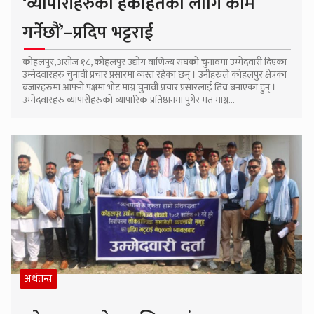
‘व्यापारीहरुको हकहितका लागि काम
गर्नेछौं’–प्रदिप भट्टराई
कोहलपुर, असोज १८, कोहलपुर उद्योग वाणिज्य संघको चुनावमा उम्मेदवारी दिएका
उम्मेदवारहरु चुनावी प्रचार प्रसारमा व्यस्त रहेका छन् । उनीहरुले कोहलपुर क्षेत्रका
बजारहरुमा आफ्नो पक्षमा भोट माग्न चुनावी प्रचार प्रसारलाई तिव्र बनाएका हुन् ।
उम्मेदवारहरु व्यापारीहरुको व्यापारिक प्रतिष्ठानमा पुगेर मत माग्न...
अर्थतन्त्र