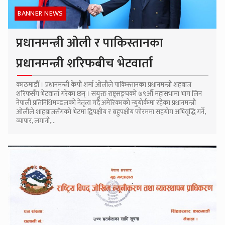
BANNER NEWS
प्रधानमन्त्री ओली र पाकिस्तानका
प्रधानमन्त्री शरिफबीच भेटवार्ता
काठमाडौँ । प्रधानमन्त्री केपी शर्मा ओलीले पाकिस्तानका प्रधानमन्त्री शहबाज
शरिफसँग भेटवार्ता गरेका छन् । संयुक्त राष्ट्रसङ्घको ७९औँ महासभामा भाग लिन
नेपाली प्रतिनिधिमण्डलको नेतृत्व गर्दै अमेरिकाको न्युयोर्कमा रहेका प्रधानमन्त्री
ओलीले शाहबाजसँगको भेटमा द्विपक्षीय र बहुपक्षीय फोरममा सहयोग अभिवृद्धि गर्ने,
व्यापार, लगानी,...