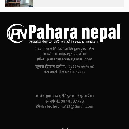
पहरा नेपाल मिडिया प्रा.लि द्वारा संचालित
कार्यालय: कोहलपूर-११, बाँके
इमेल :
paharanepal@gmail.com
सूचना विभाग दर्ता नं. : २०११/०७७/०७८
प्रेस काउन्सिल दर्ता नं. : २१९१
कार्यवाहक अध्यक्ष/निर्देशक: बिद्युत्मा रैका
सम्पर्क नं.: 9848597773
इमेल:
rbidhutma123@Gmail.com